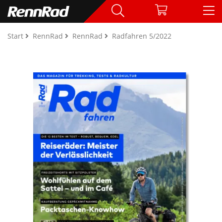
Start
RennRad
RennRad
Radfahren 5/2022