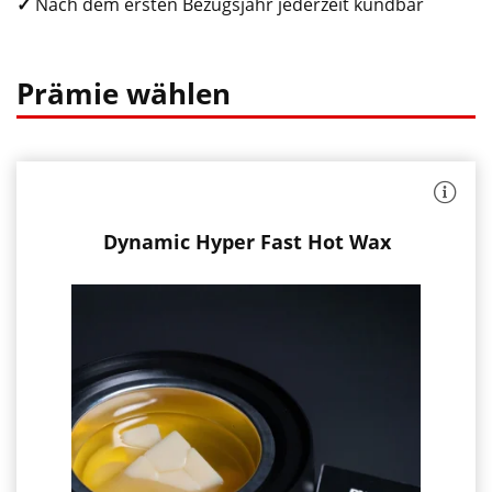
✓
Nach dem ersten Bezugsjahr jederzeit kündbar
Prämie wählen
:
das
schnellste
Heißwachs
Reibungsreduzierung
zur