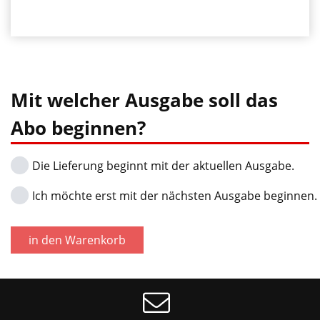
Material
aus
nachwachsenden
•
Rohstoffen
Säurefrei
und
•
Mit welcher Ausgabe soll das
garantiert
Leicht
materialverträglich
biologisch
Abo beginnen?
abbaubar
•
nach
Die Lieferung beginnt mit der aktuellen Ausgabe.
Beste
Norm:
F100-
OECD
Ich möchte erst mit der nächsten Ausgabe beginnen.
Performance
301(F)
•
•
in den Warenkorb
Power-
Biobasierter
Gel
Schmierstoff
für
gemäß
die
DIN