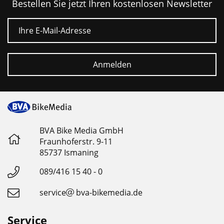
Intensiv-
EN
Bestellen Sie jetzt Ihren kostenlosen Newsletter
Reinigung
16807
E-Mail
•
•
Aktiv-
Frei
Fettlöseformel
von
Anmelden
reinigt
Duft-
selbsttätig
und
und
Farbstoffen
rückstandsfrei
auch
•
BVA Bike Media GmbH
Flasche
Fraunhoferstr. 9-11
stärkste
und
85737 Ismaning
Verschmutzungen
Etiketten
aus
089/416 15 40 - 0
•
umweltfreundlichem
service
bva-bikemedia.de
Entfernt
Recycling-
sämtlichen
Material
Service
Schmutz