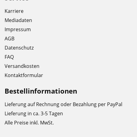
(z.
•
Karriere
B.
Beste
Schlamm,
F100-
Mediadaten
Staub,
Performance
Impressum
Öl)
AGB
•
Datenschutz
•
Garantiert
PH-
extreme
FAQ
Neutral
Leichtgängigkeit
Versandkosten
aller
Kontaktformular
•
beweglichen
Auch
Teile
Bestellinformationen
hervorragend
für
•
Lieferung auf Rechnung oder Bezahlung per PayPal
empfindliche
Sehr
Lieferung in ca. 3-5 Tagen
Oberflächen
hoher
wie
Verschleißschutz
Alle Preise inkl. MwSt.
Carbon
und
und
Schmierleistung