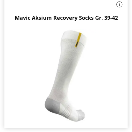
Knöchel
Pads
:
X-
Cross
Bandage
hohe
Recovery
Socks
Gr.
39-
42