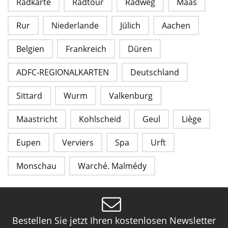
Radkarte
Radtour
Radweg
Maas
Rur
Niederlande
Jülich
Aachen
Belgien
Frankreich
Düren
ADFC-REGIONALKARTEN
Deutschland
Sittard
Wurm
Valkenburg
Maastricht
Kohlscheid
Geul
Liège
Eupen
Verviers
Spa
Urft
Monschau
Warché. Malmédy
Bestellen Sie jetzt Ihren kostenlosen Newsletter