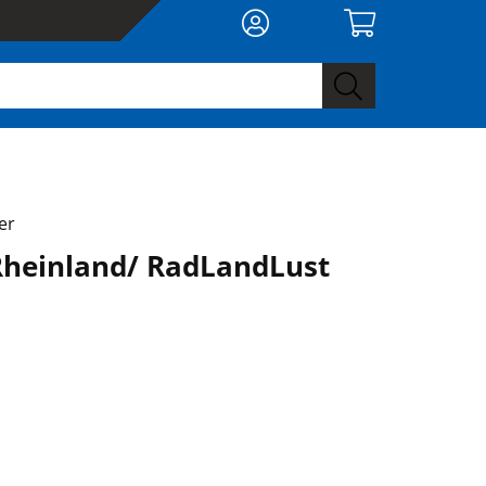
er
Rheinland/ RadLandLust