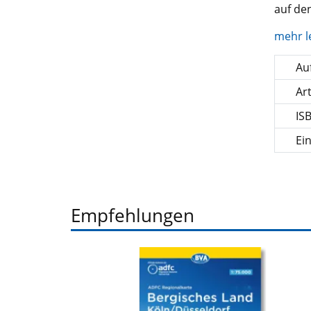
auf de
mehr l
Auf
Ar
IS
Ei
Empfehlungen