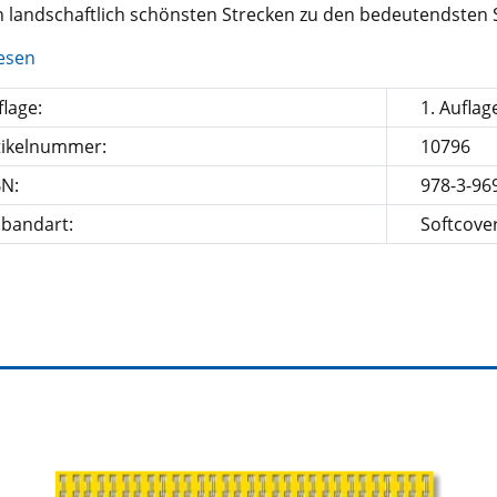
n landschaftlich schönsten Strecken zu den bedeutendsten 
esen
lage:
1. Auflag
tikelnummer:
10796
BN:
978-3-96
nbandart:
Softcove