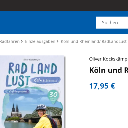
Radfahren
Einzelausgaben
Köln und Rheinland/ RadLandLust
Oliver Kockskämp
Köln und 
17,95 €