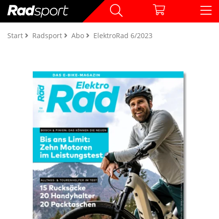
Start
Radsport
Abo
ElektroRad 6/2023