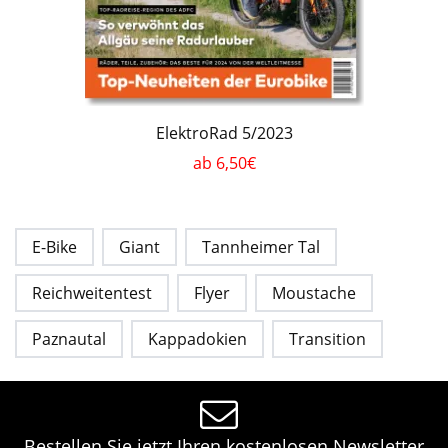
ElektroRad 5/2023
ab 6,50€
E-Bike
Giant
Tannheimer Tal
Reichweitentest
Flyer
Moustache
Paznautal
Kappadokien
Transition
Bestellen Sie jetzt Ihren kostenlosen Newsletter