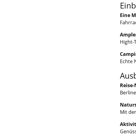
Einb
Eine M
Fahrrad
Ampler
Hight-
Campin
Echte 
Ausb
Reise
Berline
Naturs
Mit de
Aktivi
Genüss