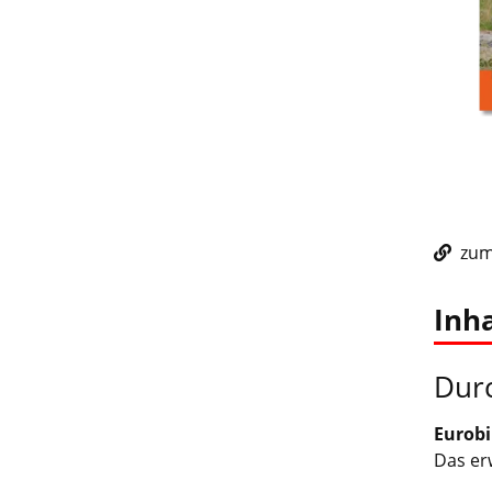
zum 
Inha
Durc
Eurobi
Das er