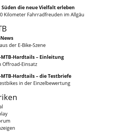
m Süden die neue Vielfalt erleben
00 Kilometer Fahrradfreuden im Allgäu
TB
-News
aus der E-Bike-Szene
E-MTB-Hardtails – Einleitung
m Offroad-Einsatz
E-MTB-Hardtails – die Testbriefe
estbikes in der Einzelbewertung
riken
al
play
orum
nzeigen