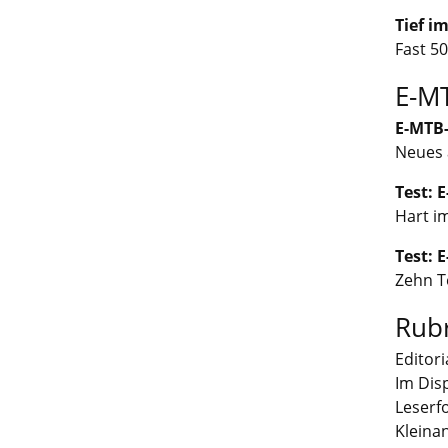
Tief i
Fast 5
E-M
E-MTB
Neues 
Test: 
Hart i
Test: 
Zehn T
Rub
Editori
Im Dis
Leserf
Kleina