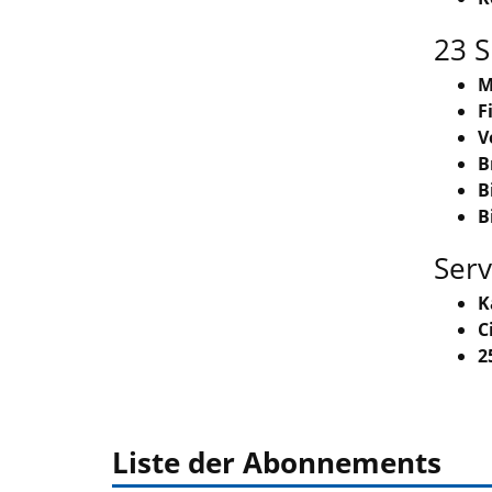
23 S
M
F
V
B
B
B
Serv
K
C
2
Liste der Abonnements