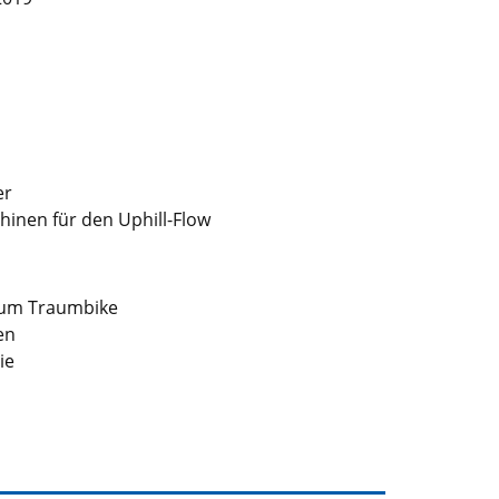
er
inen für den Uphill-Flow
 zum Traumbike
en
ie