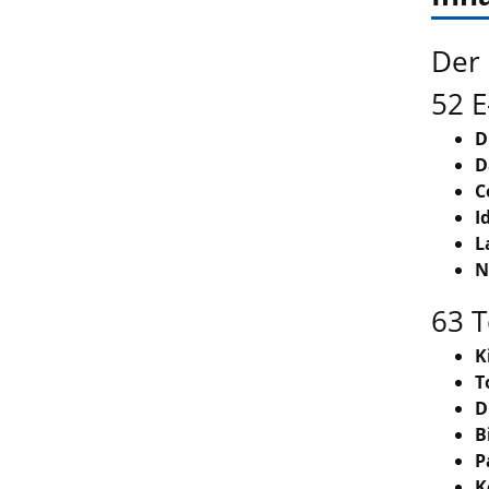
Der 
52 E
D
D
C
I
L
N
63 T
K
T
D
B
P
K