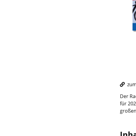
zum 
Der Rad
für 202
großen
Inha