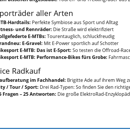
porträder aller Arten
TB-Hardtails:
Perfekte Symbiose aus Sport und Alltag
itness- und Rennräder:
Die Straße wird elektrifiziert
ollgefederte E-MTBs:
Tourentauglich, schluckfreudig
randneu: E-Gravel:
Mit E-Power sportlich auf Schotter
ikesport E-MTB: Das ist E-Sport:
So testen die Offroad-Rac
ikesport E-MTB: Performance-Bikes fürs Grobe:
Fahrmasch
ice Radkauf
aufberatung im Fachhandel:
Brigitte Ade auf ihrem Weg
ity / Tour / Sport:
Drei Rad-Typen: So finden Sie den richtig
5 Fragen – 25 Antworten:
Die große ElektroRad-Enzyklopäd