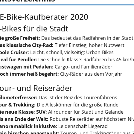
E-Bike-Kaufberater 2020
-Bikes für die Stadt
ie große Freiheit:
Das bedeutet das Radfahren in der Stadt
as klassische City-Rad:
Tiefer Einstieg, hoher Nutzwert
oole Cruiser:
Leicht, schnell, vielseitig: Urban-Bikes
deal für Pendler:
Die schnelle Klasse: Radfahren bis 45 km/
astwagen mit Pedalen:
Cargo- und Familienräder
och immer heiß begehrt:
City-Räder aus dem Vorjahr
our- und Reiseräder
ilometerfresser:
Das ist der Reiz des Tourenfahrens
our & Trekking:
Die Alleskönner für die große Runde
ie neue Klasse: SUV:
Allrounder für Stadt und Gelände
is ans Ende der Welt:
Robuste Reiseräder auf höchstem Ni
anoramablick inklusive:
Leidenschaft Liegerad
ein bisschen angestaubt:
Touren- und Trekkingräder aus 