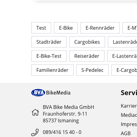
Test
E-Bike
E-Rennräder
E-M
Stadträder
Cargobikes
Lastenräd
E-Bike-Test
Reiseräder
E-Lastenr
Familienräder
S-Pedelec
E-Cargob
Serv
Karrie
BVA Bike Media GmbH
Fraunhoferstr. 9-11
Media
85737 Ismaning
Impre
089/416 15 40 - 0
AGB