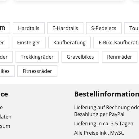
TB
Hardtails
E-Hardtails
S-Pedelecs
Tou
er
Einsteiger
Kaufberatung
E-Bike-Kaufberat
äder
Trekkingräder
Gravelbikes
Rennräder
ikes
Fitnessräder
ice
Bestellinformatio
re
Lieferung auf Rechnung od
Bezahlung per PayPal
daten
Lieferung in ca. 3-5 Tagen
ssum
Alle Preise inkl. MwSt.