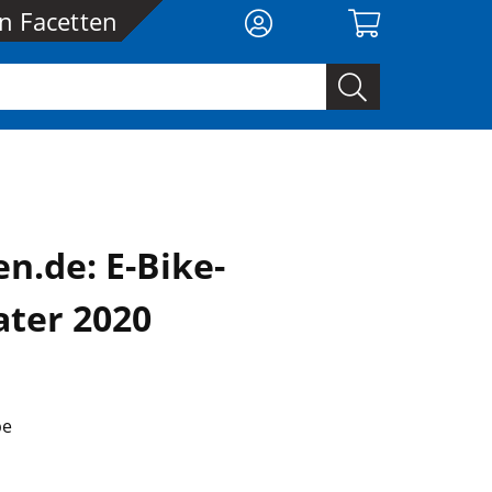
en Facetten
n.de: E-Bike-
ater 2020
be