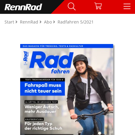
Start
RennRad
Abo
Radfahren 5/2021