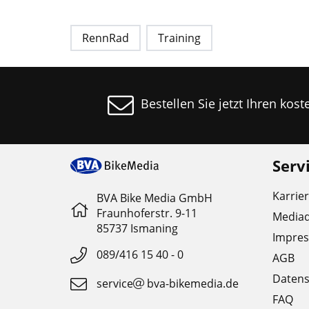
RennRad
Training
Bestellen Sie jetzt Ihren kos
Serv
Karrie
BVA Bike Media GmbH
Fraunhoferstr. 9-11
Media
85737 Ismaning
Impre
089/416 15 40 - 0
AGB
Datens
service
bva-bikemedia.de
FAQ