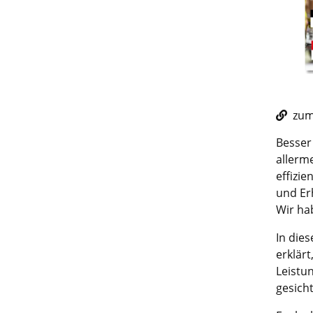
zum 
Besser 
allerm
effizie
und Erh
Wir ha
In die
erklärt
Leistun
gesicht