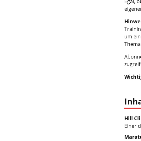
Egal, 
eigene
Hinwe
Traini
um ein
Thema 
Abonne
zugreif
Wichti
Inha
Hill C
Einer 
Marato