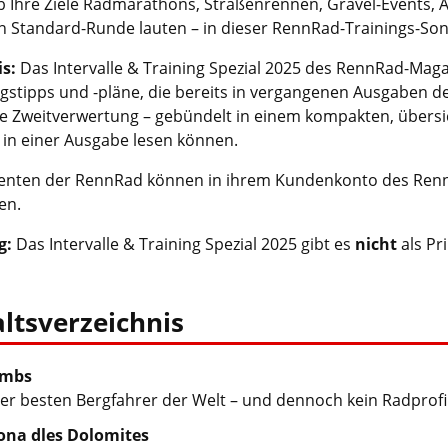
ob Ihre Ziele Radmarathons, Straßenrennen, Gravel-Events,
n Standard-Runde lauten – in dieser RennRad-Trainings-So
is:
Das Intervalle & Training Spezial 2025 des RennRad-Maga
ngstipps und -pläne, die bereits in vergangenen Ausgaben d
e Zweitverwertung – gebündelt in einem kompakten, übersi
in einer Ausgabe lesen können.
nten der RennRad können in ihrem Kundenkonto des Renn
en.
g:
Das Intervalle & Training Spezial 2025 gibt es
nicht
als Pri
ltsverzeichnis
limbs
der besten Bergfahrer der Welt – und dennoch kein Radprofi
na dles Dolomites