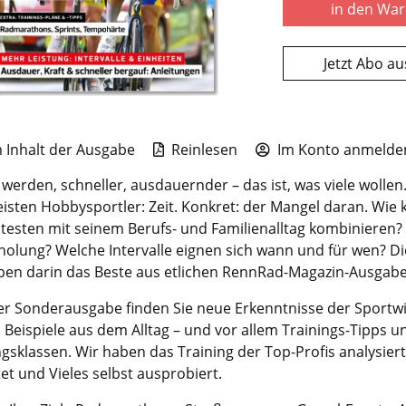
in den Wa
Jetzt Abo a
Inhalt der Ausgabe
Reinlesen
Im Konto anmelden
werden, schneller, ausdauernder – das ist, was viele wollen
eisten Hobbysportler: Zeit. Konkret: der Mangel daran. Wie
ntesten mit seinem Berufs- und Familienalltag kombinieren?
olung? Welche Intervalle eignen sich wann und für wen? Die
ben darin das Beste aus etlichen RennRad-Magazin-Ausgabe
ser Sonderausgabe finden Sie neue Erkenntnisse der Sportw
, Beispiele aus dem Alltag – und vor allem Trainings-Tipps un
gsklassen. Wir haben das Training der Top-Profis analysier
et und Vieles selbst ausprobiert.