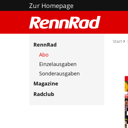
Zur Homepage
Start
RennRad
Abo
Einzelausgaben
Sonderausgaben
Magazine
Radclub