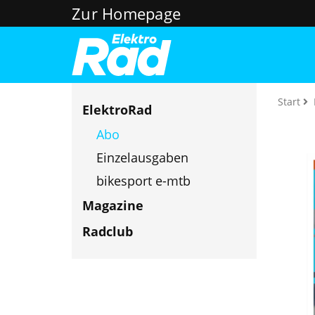
Zur Homepage
Start
ElektroRad
Abo
Einzelausgaben
bikesport e-mtb
Magazine
Radclub