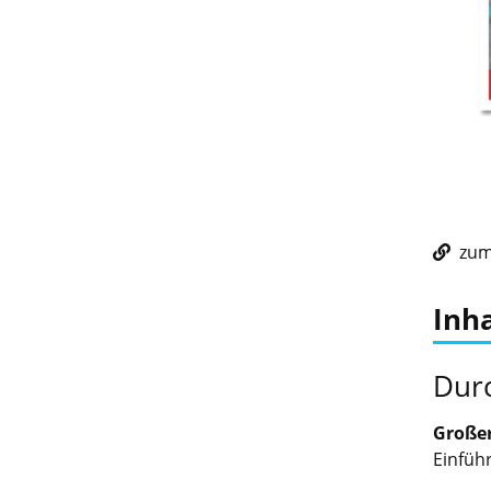
zum 
Inha
Durc
Großer
Einfüh