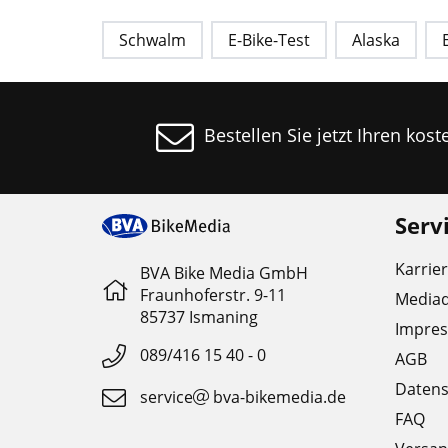
Schwalm
E-Bike-Test
Alaska
Bestellen Sie jetzt Ihren kos
Serv
Karrie
BVA Bike Media GmbH
Fraunhoferstr. 9-11
Media
85737 Ismaning
Impre
089/416 15 40 - 0
AGB
Datens
service
bva-bikemedia.de
FAQ