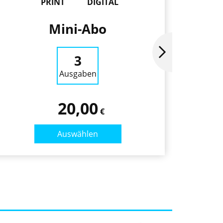
PRINT
DIGITAL
Mini-Abo
Ja
3
Ausgaben
20,00
€
Auswählen