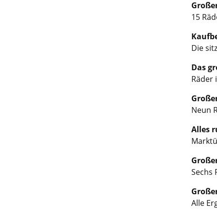
Großer
15 Räde
Kaufbe
Die sit
Das gr
Räder 
Großer
Neun R
Alles 
Marktü
Großer
Sechs 
Großer
Alle Er