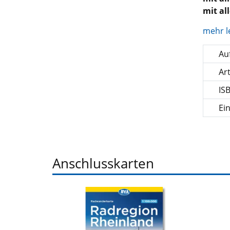
mit al
mehr l
Auf
Ar
IS
Ei
Anschlusskarten