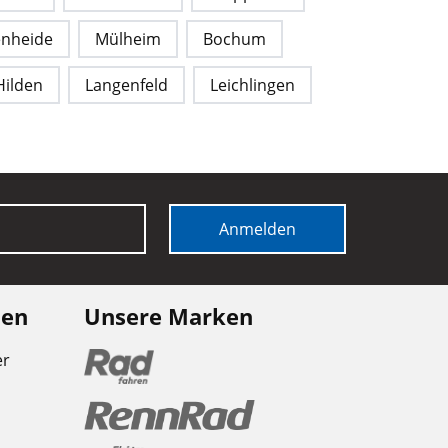
enheide
Mülheim
Bochum
Hilden
Langenfeld
Leichlingen
Anmelden
nen
Unsere Marken
er