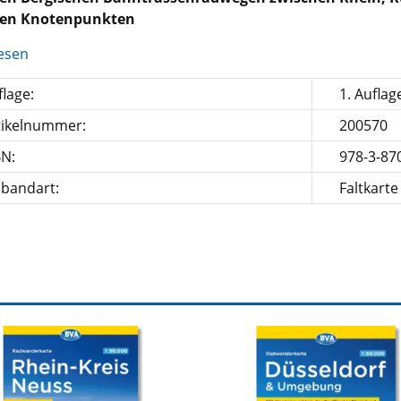
len Knotenpunkten
esen
lage:
1. Auflag
tikelnummer:
200570
BN:
978-3-87
nbandart:
Faltkarte