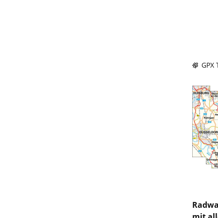
GPX T
Radwan
mit al