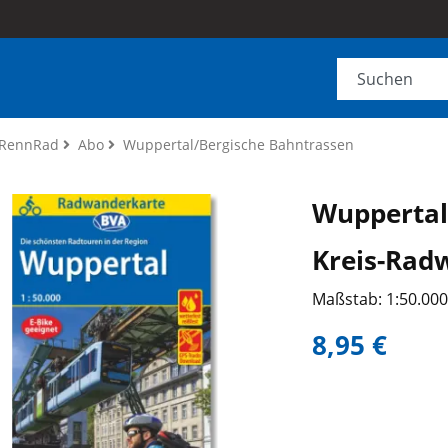
RennRad
Abo
Wuppertal/Bergische Bahntrassen
Wuppertal
Kreis-Rad
Maßstab: 1:50.00
8,95 €