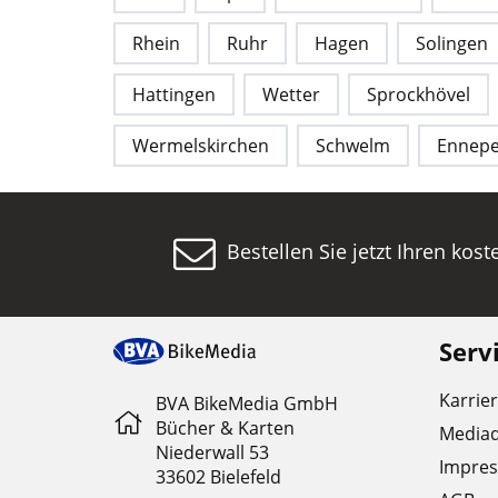
Rhein
Ruhr
Hagen
Solingen
Hattingen
Wetter
Sprockhövel
Wermelskirchen
Schwelm
Ennepe
Bestellen Sie jetzt Ihren kos
Serv
Karrie
BVA BikeMedia GmbH
Bücher & Karten
Media
Niederwall 53
Impre
33602 Bielefeld