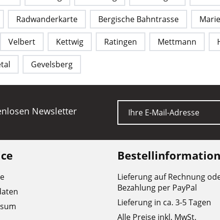
Radwanderkarte
Bergische Bahntrasse
Mari
Velbert
Kettwig
Ratingen
Mettmann
tal
Gevelsberg
E-Mail
tenlosen Newsletter
ice
Bestellinformatio
re
Lieferung auf Rechnung od
Bezahlung per PayPal
daten
Lieferung in ca. 3-5 Tagen
ssum
Alle Preise inkl. MwSt.