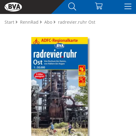
Start
RennRad
Abo
radrevier.ruhr Ost