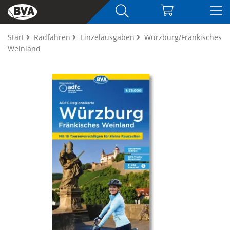
Start
Radfahren
Einzelausgaben
Würzburg/Fränkisches
Weinland