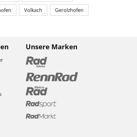
hofen
Volkach
Gerolzhofen
nen
Unsere Marken
er
b