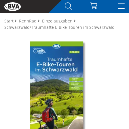
Start
RennRad
Einzelausgaben
Schwarzwald/Traumhafte E-Bike-Touren im Schwarzwald