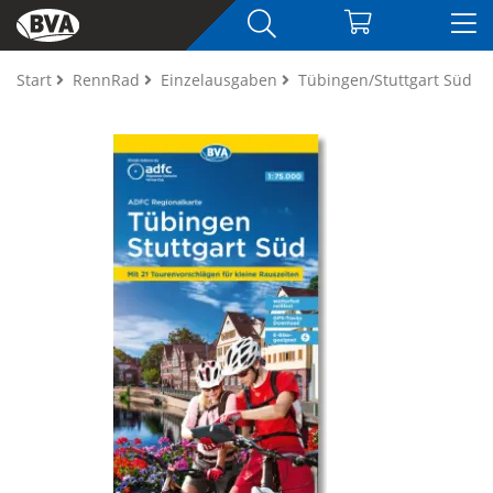
Start
RennRad
Einzelausgaben
Tübingen/Stuttgart Süd