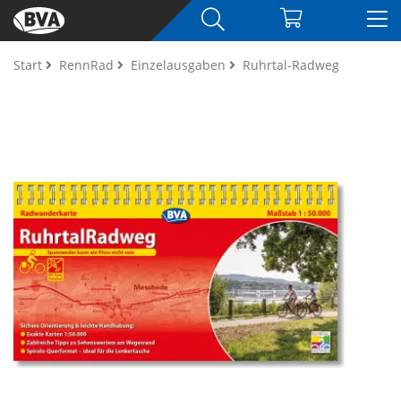
Start
RennRad
Einzelausgaben
Ruhrtal-Radweg