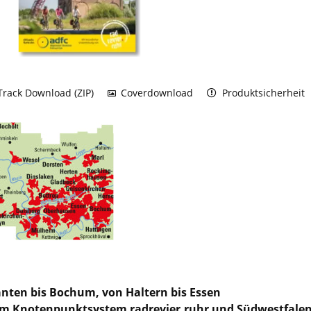
rack Download (ZIP)
Coverdownload
Produktsicherheit
nten bis Bochum, von Haltern bis Essen
m Knotenpunktsystem radrevier.ruhr und Südwestfale