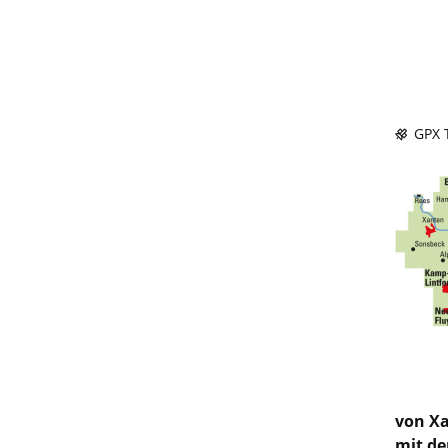
GPX T
von Xa
mit de