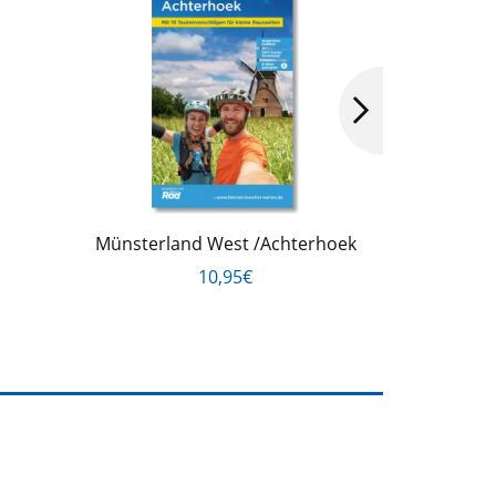
Münsterland West /Achterhoek
Bergisches
10,95€