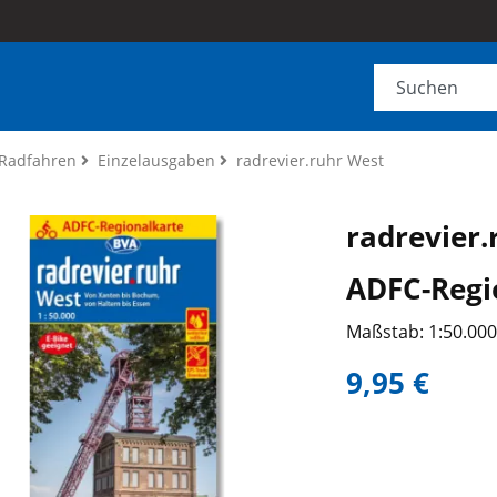
Radfahren
Einzelausgaben
radrevier.ruhr West
radrevier.
ADFC-Regi
Maßstab: 1:50.00
9,95 €