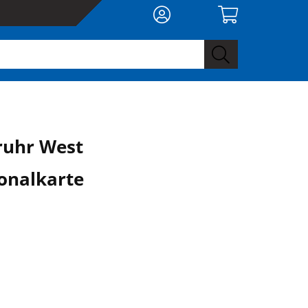
ruhr West
onalkarte
0