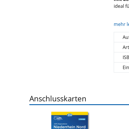
ideal 
mehr l
Auf
Ar
IS
Ei
Anschlusskarten