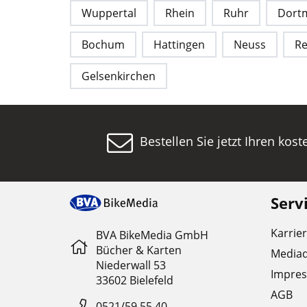
Wuppertal
Rhein
Ruhr
Dort
Bochum
Hattingen
Neuss
R
Gelsenkirchen
Bestellen Sie jetzt Ihren kos
Serv
Karrie
BVA BikeMedia GmbH
Bücher & Karten
Media
Niederwall 53
Impre
33602 Bielefeld
AGB
0521/59 55 40