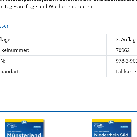
für Tagesausflüge und Wochenendtouren
esen
lage:
2. Auflag
tikelnummer:
70962
BN:
978-3-96
nbandart:
Faltkarte