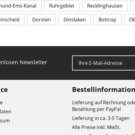
mund-Ems-Kanal
Ruhrgebiet
Recklinghausen
emscheid
Dorsten
Dinslaken
Bottrop
Ob
E-Mail
tenlosen Newsletter
ice
Bestellinformatio
re
Lieferung auf Rechnung od
Bezahlung per PayPal
daten
Lieferung in ca. 3-5 Tagen
ssum
Alle Preise inkl. MwSt.