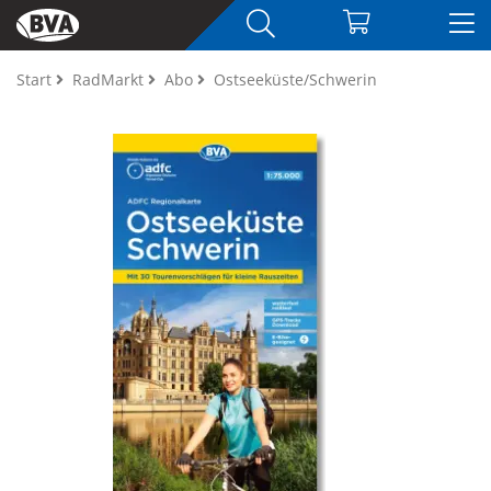
Start
RadMarkt
Abo
Ostseeküste/Schwerin