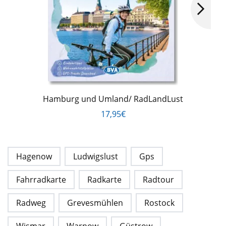
Hamburg und Umland/ RadLandLust
17,95€
Hagenow
Ludwigslust
Gps
Fahrradkarte
Radkarte
Radtour
Radweg
Grevesmühlen
Rostock
Wismar
Warnow
Güstrow