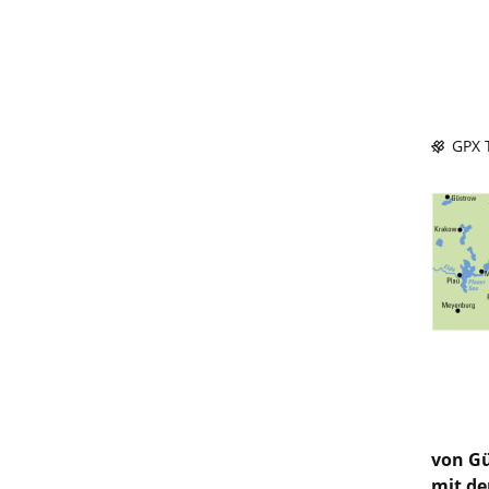
GPX T
von Gü
mit de