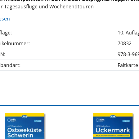
für Tagesausflüge und Wochenendtouren
esen
lage:
10. Aufla
tikelnummer:
70832
BN:
978-3-96
nbandart:
Faltkarte