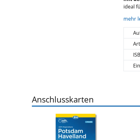
ideal 
mehr l
Auf
Ar
IS
Ei
Anschlusskarten