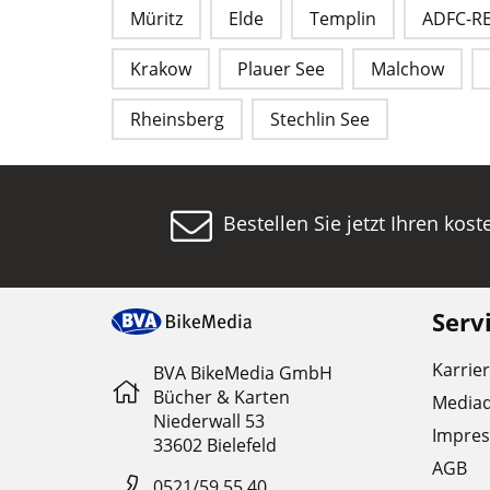
Müritz
Elde
Templin
ADFC-R
Krakow
Plauer See
Malchow
Rheinsberg
Stechlin See
Bestellen Sie jetzt Ihren kos
Serv
Karrie
BVA BikeMedia GmbH
Bücher & Karten
Media
Niederwall 53
Impre
33602 Bielefeld
AGB
0521/59 55 40