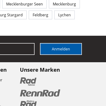
Mecklenburger Seen
Mecklenburg
urg Stargard
Feldberg
Lychen
Anmelden
nen
Unsere Marken
er