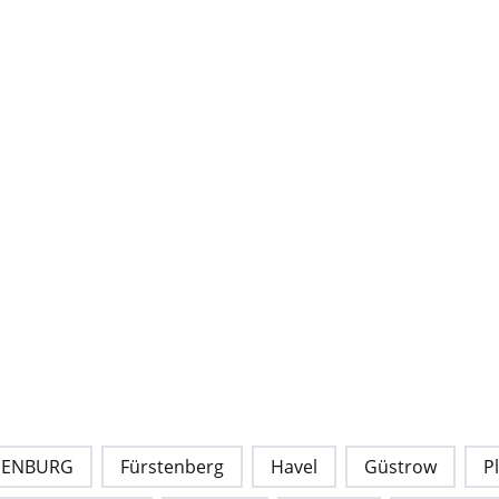
DENBURG
Fürstenberg
Havel
Güstrow
P