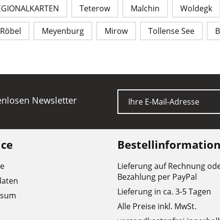
EGIONALKARTEN
Teterow
Malchin
Woldegk
Röbel
Meyenburg
Mirow
Tollense See
B
E-Mail
tenlosen Newsletter
ice
Bestellinformatio
re
Lieferung auf Rechnung od
Bezahlung per PayPal
daten
Lieferung in ca. 3-5 Tagen
ssum
Alle Preise inkl. MwSt.