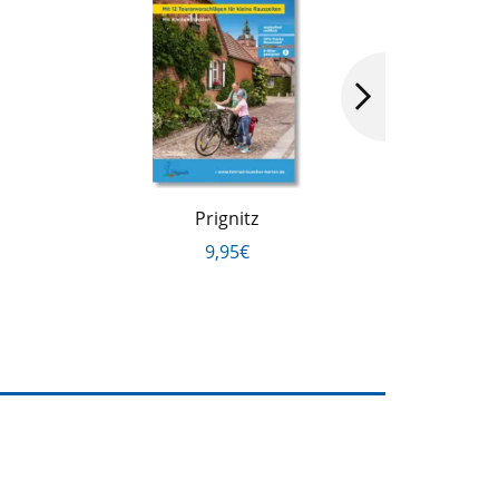
Prignitz
Mecklen
Vorpomm
9,95€