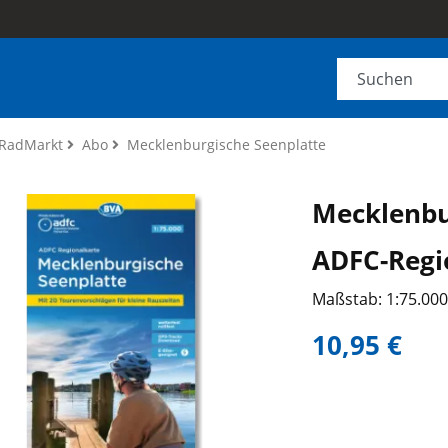
RadMarkt
Abo
Mecklenburgische Seenplatte
Mecklenbu
ADFC-Regi
Maßstab: 1:75.00
10,95 €