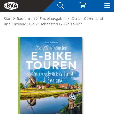
Start
Radfahren
Einzelausgaben
Osnabrücker Land
und Emsland/ Die 25 schönsten E-Bike Touren