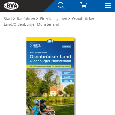
Start
Radfahren
Einzelausgaben
Osnabrücker
Land/Oldenburger Münsterland