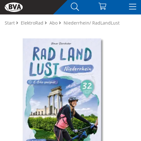
Start
ElektroRad
Abo
Niederrhein/ RadLandLust