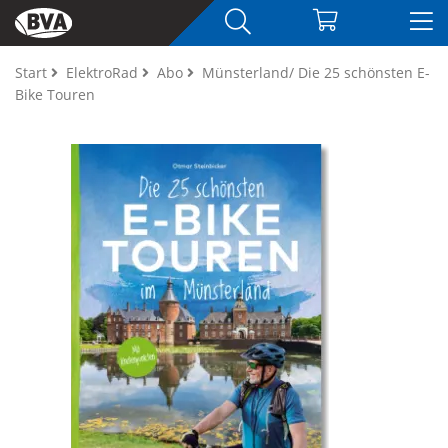
Start
ElektroRad
Abo
Münsterland/ Die 25 schönsten E-
Bike Touren