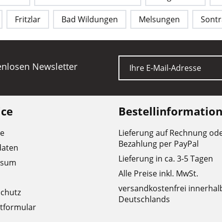
Fritzlar
Bad Wildungen
Melsungen
Sontr
E-Mail
tenlosen Newsletter
ice
Bestellinformatio
re
Lieferung auf Rechnung od
Bezahlung per PayPal
daten
Lieferung in ca. 3-5 Tagen
ssum
Alle Preise inkl. MwSt.
versandkostenfrei innerhal
chutz
Deutschlands
tformular