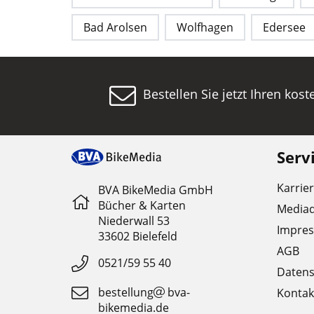
Bad Arolsen
Wolfhagen
Edersee
Bestellen Sie jetzt Ihren kos
Serv
Karrie
BVA BikeMedia GmbH
Bücher & Karten
Media
Niederwall 53
Impre
33602 Bielefeld
AGB
0521/59 55 40
Datens
bestellung
bva-
Kontak
bikemedia.de