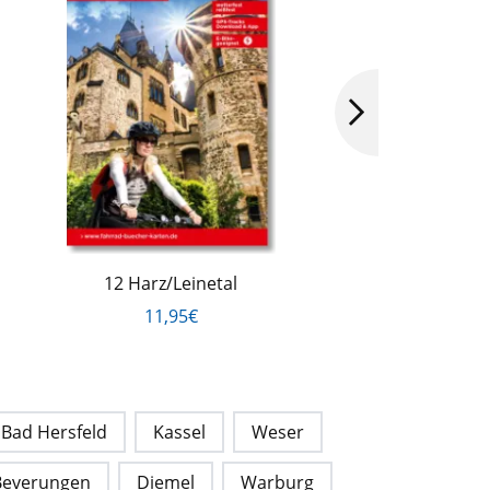
12 Harz/Leinetal
1
11,95€
Bad Hersfeld
Kassel
Weser
Beverungen
Diemel
Warburg