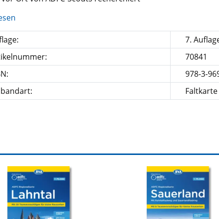
esen
lage:
7. Auflag
tikelnummer:
70841
BN:
978-3-96
nbandart:
Faltkarte