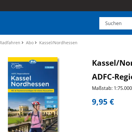
Radfahren
Abo
Kassel/Nordhessen
Kassel/No
ADFC-Regi
Maßstab: 1:75.00
9,95 €