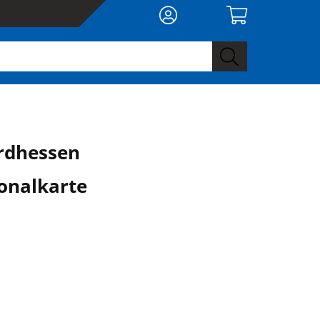
rdhessen
onalkarte
0