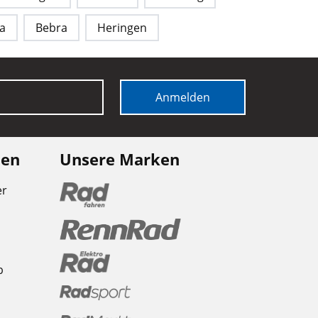
a
Bebra
Heringen
Anmelden
nen
Unsere Marken
er
b