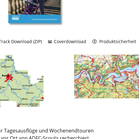
rack Download (ZIP)
Coverdownload
Produktsicherheit
für Tagesausflüge und Wochenendtouren
e vor Ort von ADFC-Scouts recherchiert