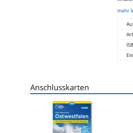
mehr l
Auf
Ar
IS
Ei
Anschlusskarten