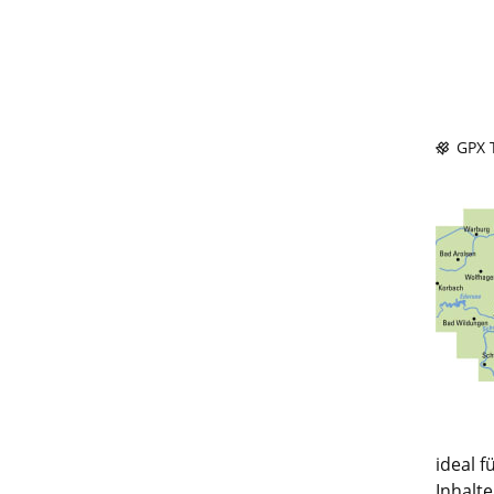
GPX T
ideal 
Inhalt