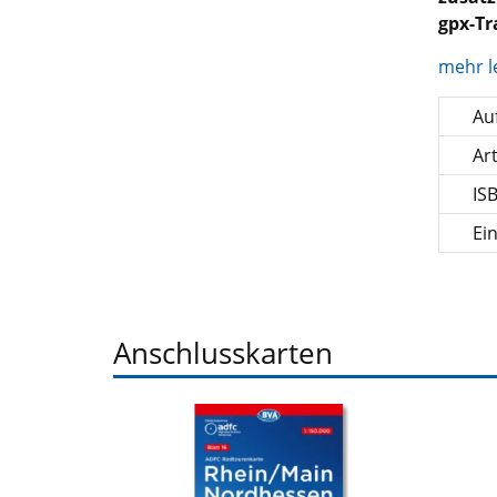
gpx-T
mehr l
Auf
Ar
IS
Ei
Anschlusskarten