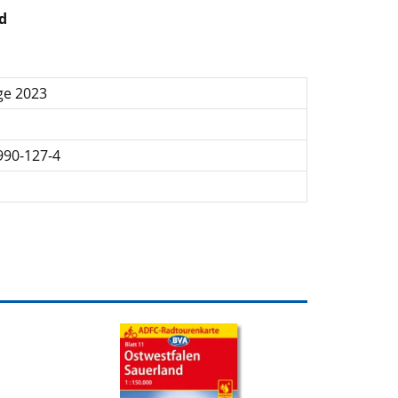
d
ge 2023
990-127-4