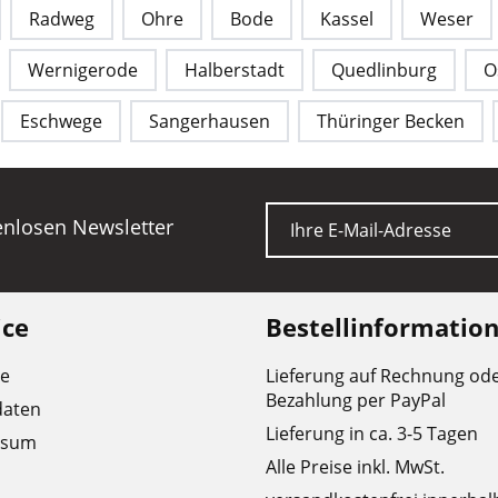
Radweg
Ohre
Bode
Kassel
Weser
Wernigerode
Halberstadt
Quedlinburg
O
Eschwege
Sangerhausen
Thüringer Becken
E-Mail
tenlosen Newsletter
ice
Bestellinformatio
re
Lieferung auf Rechnung od
Bezahlung per PayPal
daten
Lieferung in ca. 3-5 Tagen
ssum
Alle Preise inkl. MwSt.