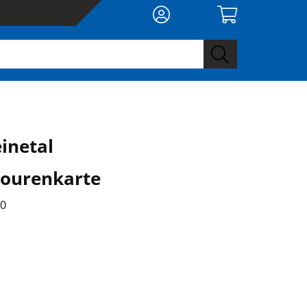
inetal
ourenkarte
00