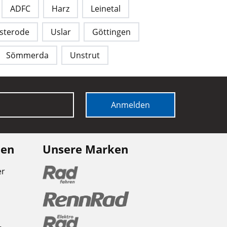
ADFC
Harz
Leinetal
sterode
Uslar
Göttingen
Sömmerda
Unstrut
Anmelden
nen
Unsere Marken
er