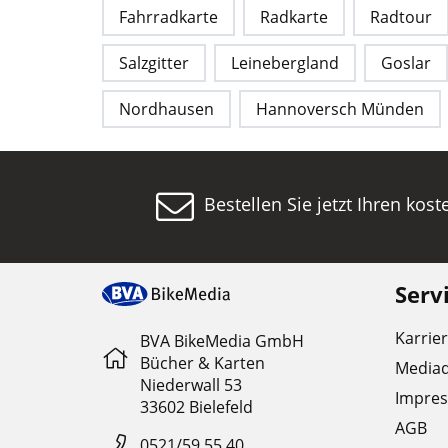
Fahrradkarte
Radkarte
Radtour
Salzgitter
Leinebergland
Goslar
Nordhausen
Hannoversch Münden
Bestellen Sie jetzt Ihren kos
Serv
Karrie
BVA BikeMedia GmbH
Bücher & Karten
Media
Niederwall 53
Impre
33602 Bielefeld
AGB
0521/59 55 40