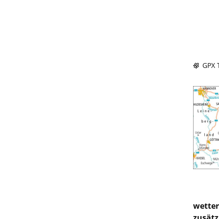
GPX T
wetter
zusätz