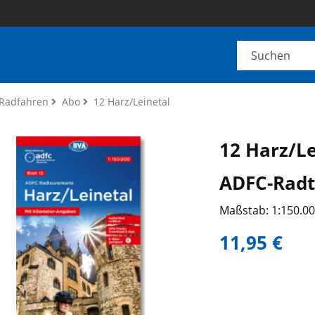
Radfahren
Abo
12 Harz/Leinetal
12 Harz/Le
ADFC-Radt
Maßstab: 1:150.0
11,95 €