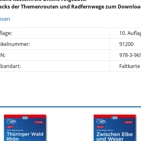
racks der Themenrouten und Radfernwege zum Downloa
esen
lage:
10. Aufla
tikelnummer:
91200
BN:
978-3-96
nbandart:
Faltkarte