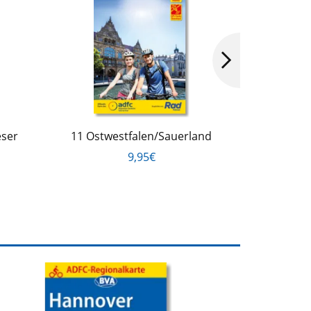
eser
11 Ostwestfalen/Sauerland
13 Saale/
9,95€