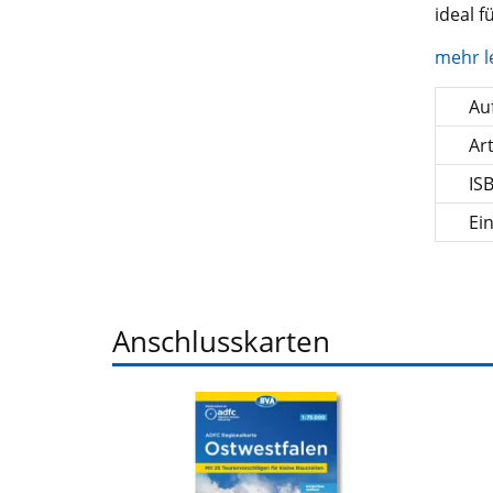
ideal 
mehr l
Auf
Ar
IS
Ei
Anschlusskarten