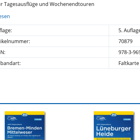
für Tagesausflüge und Wochenendtouren
esen
lage:
5. Auflag
tikelnummer:
70879
BN:
978-3-96
nbandart:
Faltkarte