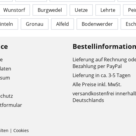
Wunstorf
Burgwedel
Uetze
Lehrte
Pei
inteln
Gronau
Alfeld
Bodenwerder
Esc
ice
Bestellinformatio
re
Lieferung auf Rechnung od
Bezahlung per PayPal
daten
Lieferung in ca. 3-5 Tagen
ssum
Alle Preise inkl. MwSt.
versandkostenfrei innerhal
chutz
Deutschlands
tformular
lten |
Cookies