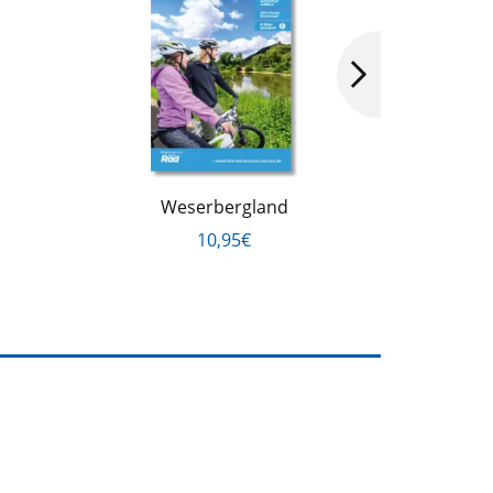
Weserbergland
Braunsch
10,95€