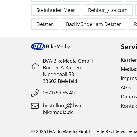
Steinhuder Meer
Rehburg-Loccum
Deister
Bad Münder am Deister
R
Serv
Karrie
BVA BikeMedia GmbH
Bücher & Karten
Media
Niederwall 53
Impre
33602 Bielefeld
AGB
0521/59 55 40
Datens
bestellung
bva-
Kontak
bikemedia.de
© 2026 BVA BikeMedia GmbH | Alle Rechte vorbeha