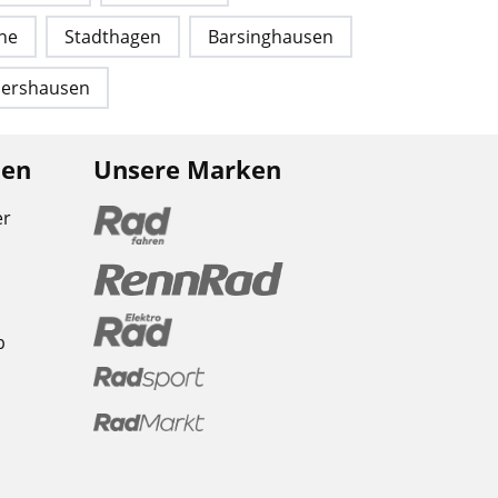
ne
Stadthagen
Barsinghausen
hershausen
nen
Unsere Marken
er
b