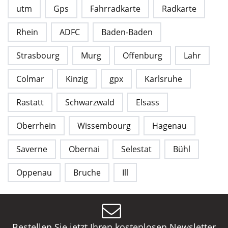
utm
Gps
Fahrradkarte
Radkarte
Rhein
ADFC
Baden-Baden
Strasbourg
Murg
Offenburg
Lahr
Colmar
Kinzig
gpx
Karlsruhe
Rastatt
Schwarzwald
Elsass
Oberrhein
Wissembourg
Hagenau
Saverne
Obernai
Selestat
Bühl
Oppenau
Bruche
Ill
Bestellen Sie jetzt Ihren kostenlosen Newsletter