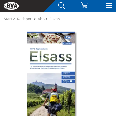
Start
Radsport
Abo
Elsass