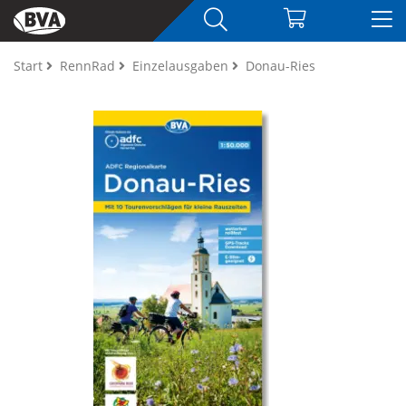
Start
RennRad
Einzelausgaben
Donau-Ries