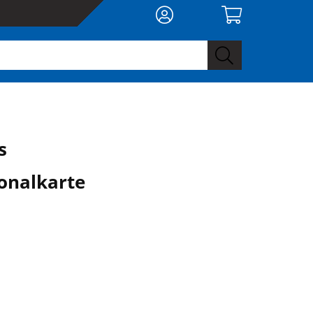
s
onalkarte
0