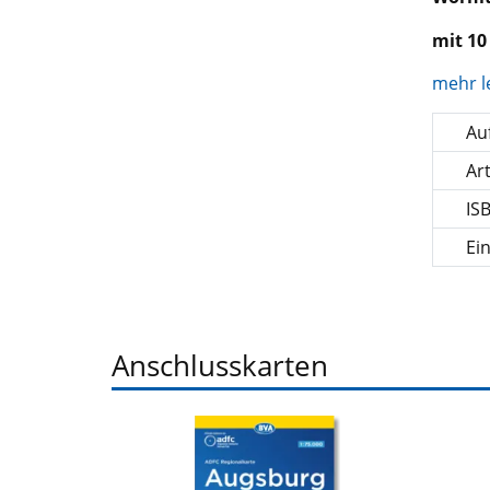
mit 10
mehr l
Auf
Ar
IS
Ei
Anschlusskarten