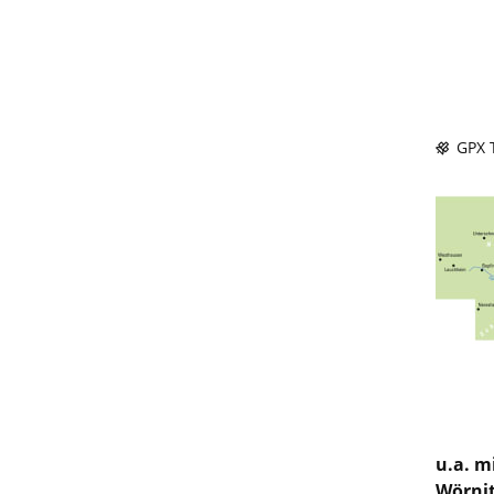
GPX T
u.a. m
Wörnit