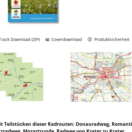
rack Download (ZIP)
Coverdownload
Produktsicherheit
it Teilstücken dieser Radrouten: Donauradweg, Romanti
zradweg, Mozartrunde, Radweg von Krater zu Krater