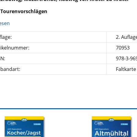
 Tourenvorschlägen
esen
lage:
2. Auflag
tikelnummer:
70953
BN:
978-3-96
nbandart:
Faltkarte