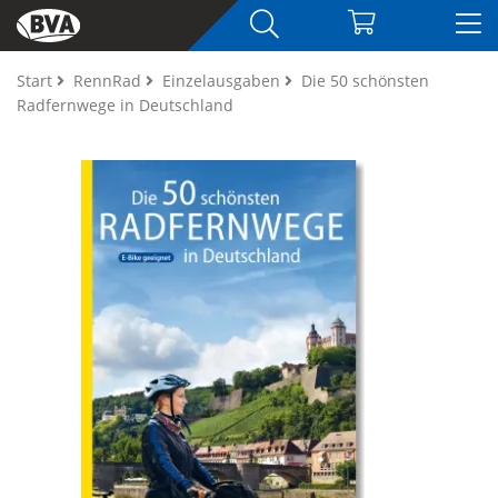
Start
RennRad
Einzelausgaben
Die 50 schönsten
Radfernwege in Deutschland