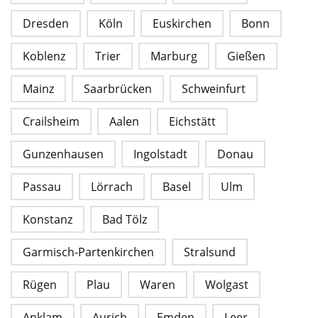
Dresden
Köln
Euskirchen
Bonn
Koblenz
Trier
Marburg
Gießen
Mainz
Saarbrücken
Schweinfurt
Crailsheim
Aalen
Eichstätt
Gunzenhausen
Ingolstadt
Donau
Passau
Lörrach
Basel
Ulm
Konstanz
Bad Tölz
Garmisch-Partenkirchen
Stralsund
Rügen
Plau
Waren
Wolgast
Anklam
Aurich
Emden
Leer