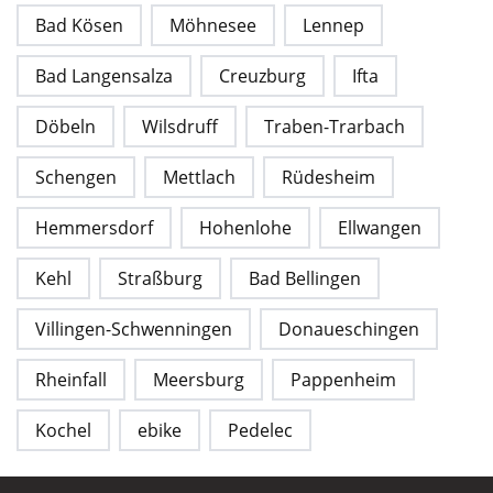
Bad Kösen
Möhnesee
Lennep
Bad Langensalza
Creuzburg
Ifta
Döbeln
Wilsdruff
Traben-Trarbach
Schengen
Mettlach
Rüdesheim
Hemmersdorf
Hohenlohe
Ellwangen
Kehl
Straßburg
Bad Bellingen
Villingen-Schwenningen
Donaueschingen
Rheinfall
Meersburg
Pappenheim
Kochel
ebike
Pedelec