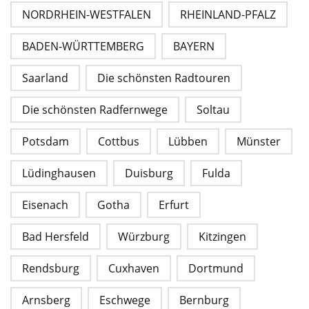
NORDRHEIN-WESTFALEN
RHEINLAND-PFALZ
BADEN-WÜRTTEMBERG
BAYERN
Saarland
Die schönsten Radtouren
Die schönsten Radfernwege
Soltau
Potsdam
Cottbus
Lübben
Münster
Lüdinghausen
Duisburg
Fulda
Eisenach
Gotha
Erfurt
Bad Hersfeld
Würzburg
Kitzingen
Rendsburg
Cuxhaven
Dortmund
Arnsberg
Eschwege
Bernburg