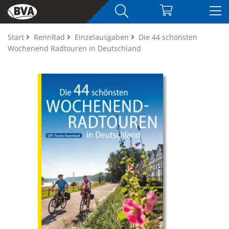
Start
RennRad
Einzelausgaben
Die 44 schönsten
Wochenend Radtouren in Deutschland