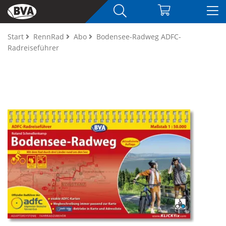
Start
RennRad
Abo
Bodensee-Radweg ADFC-
Radreiseführer