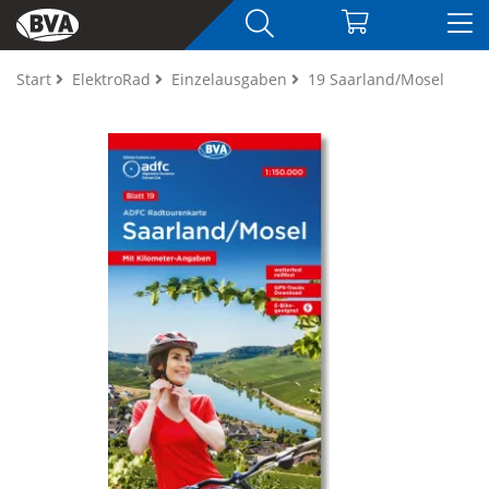
Start
ElektroRad
Einzelausgaben
19 Saarland/Mosel