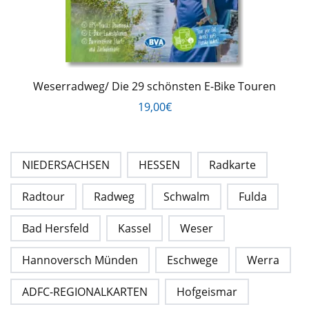
Weserradweg/ Die 29 schönsten E-Bike Touren
19,00€
NIEDERSACHSEN
HESSEN
Radkarte
Radtour
Radweg
Schwalm
Fulda
Bad Hersfeld
Kassel
Weser
Hannoversch Münden
Eschwege
Werra
ADFC-REGIONALKARTEN
Hofgeismar