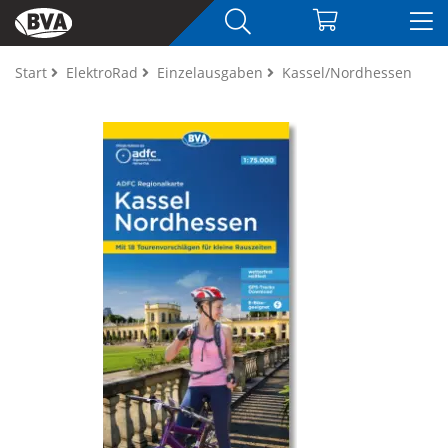
Start
ElektroRad
Einzelausgaben
Kassel/Nordhessen