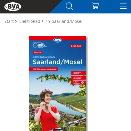
Start
ElektroRad
19 Saarland/Mosel