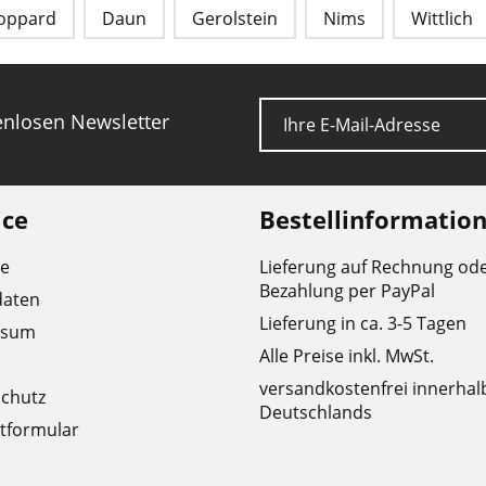
oppard
Daun
Gerolstein
Nims
Wittlich
E-Mail
tenlosen Newsletter
ice
Bestellinformatio
re
Lieferung auf Rechnung od
Bezahlung per PayPal
daten
Lieferung in ca. 3-5 Tagen
ssum
Alle Preise inkl. MwSt.
versandkostenfrei innerhal
chutz
Deutschlands
tformular