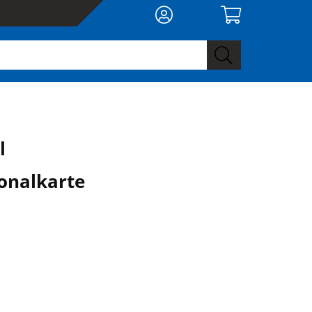
l
onalkarte
0