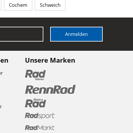
Cochem
Schweich
Anmelden
nen
Unsere Marken
er
b