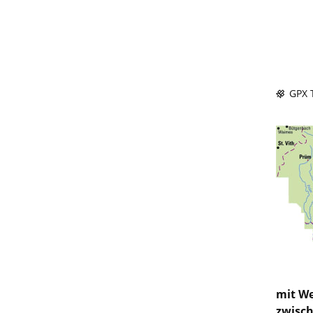
GPX T
mit We
zwisch