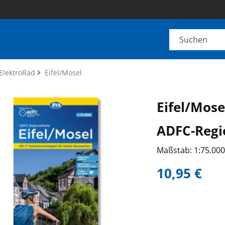
ElektroRad
Eifel/Mosel
Eifel/Mose
ADFC-Regi
Maßstab: 1:75.00
10,95 €