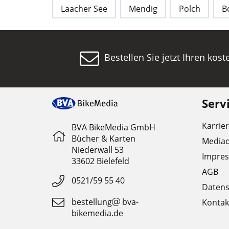
Laacher See
Mendig
Polch
B
Bestellen Sie jetzt Ihren kos
Serv
Karrie
BVA BikeMedia GmbH
Bücher & Karten
Media
Niederwall 53
Impre
33602 Bielefeld
AGB
0521/59 55 40
Datens
bestellung
bva-
Kontak
bikemedia.de