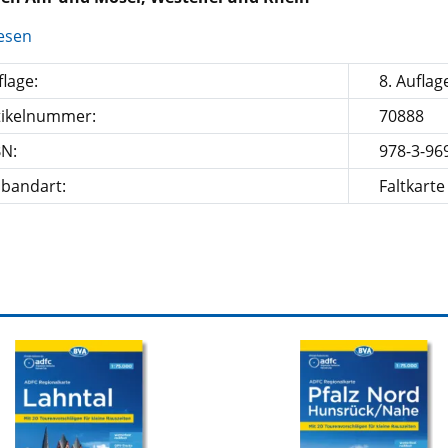
esen
lage:
8. Auflag
tikelnummer:
70888
BN:
978-3-96
nbandart:
Faltkarte