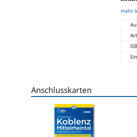
mehr l
Auf
Ar
IS
Ei
Anschlusskarten