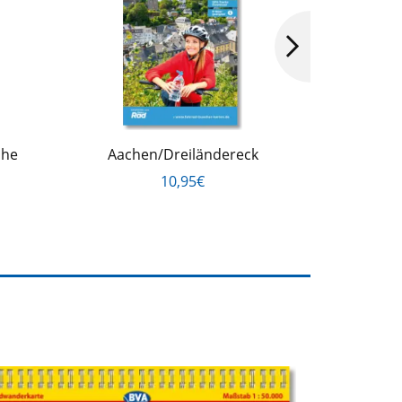
ahe
Aachen/Dreiländereck
Trie
10,95€