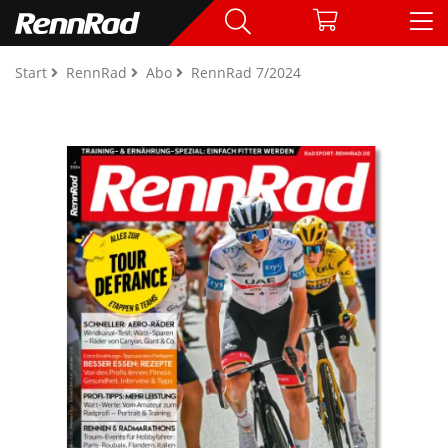
Start
RennRad
Abo
RennRad 7/2024