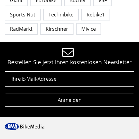
Giant
Eurobike
Büchel
VSF
Sports Nut
Technibike
Rebike1
RadMarkt
Kirschner
Mivice
Bestellen Sie jetzt Ihren kostenlosen Newsletter
E-Mail
Anmelden