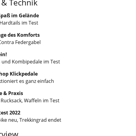
 & Technik
Spaß im Gelände
Hardtails im Test
age des Komforts
Contra Federgabel
ein!
t- und Kombipedale im Test
op Klickpedale
tioniert es ganz einfach
e & Praxis
 Rucksack, Waffeln im Test
est 2022
ike neu, Trekkingrad endet
rview