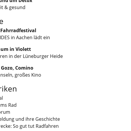
rund um Detox
Fit & gesund
e
Fahrradfestival
IDES in Aachen lädt ein
aum in Violett
ren in der Lüneburger Heide
 Gozo, Comino
Inseln, großes Kino
riken
al
ums Rad
orum
eldung und ihre Geschichte
recke: So gut tut Radfahren