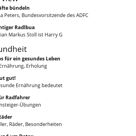
äfte bündeln
a Peters, Bundesvorsitzende des ADFC
chtiger Radlbua
an Markus Stoll ist Harry G
undheit
ps für ein gesundes Leben
 Ernährung, Erholung
ut gut!
sunde Ernährung bedeutet
ür Radfahrer
insteiger-Übungen
Räder
ller, Räder, Besonderheiten