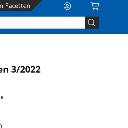
en Facetten
en 3/2022
be
)