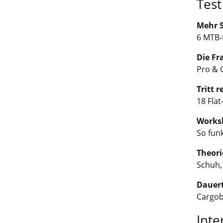
Test
Mehr 
6 MTB-
Die Fr
Pro & 
Tritt r
18 Fla
Worksh
So funk
Theori
Schuh,
Dauert
Cargob
Inte