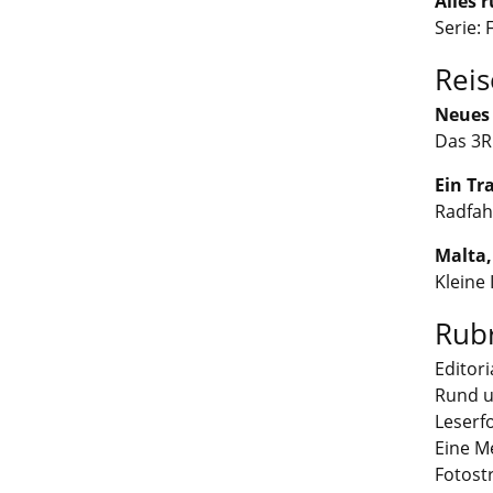
Alles 
Serie: 
Reis
Neues 
Das 3R
Ein Tr
Radfah
Malta,
Kleine 
Rub
Editori
Rund 
Leserf
Eine M
Fotost