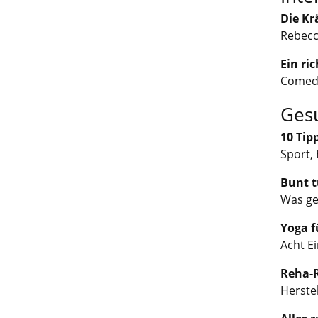
Die Kr
Rebecc
Ein ri
Comedi
Ges
10 Tip
Sport,
Bunt t
Was ge
Yoga f
Acht E
Reha-
Herste