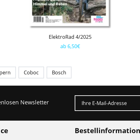
ElektroRad 4/2025
ab 6,50€
pern
Coboc
Bosch
E-Mail
tenlosen Newsletter
ice
Bestellinformatio