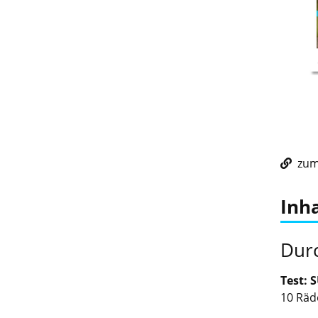
zum 
Inha
Durc
Test: 
10 Räd