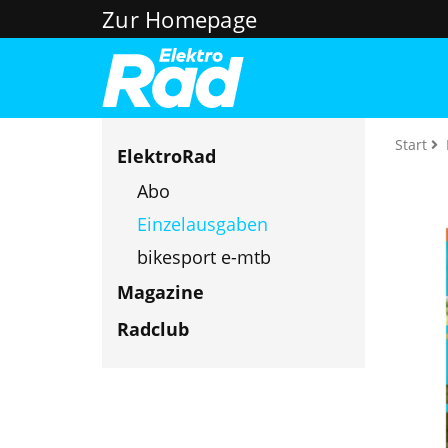
Zur Homepage
Start
ElektroRad
Abo
Einzelausgaben
bikesport e-mtb
Magazine
Radclub