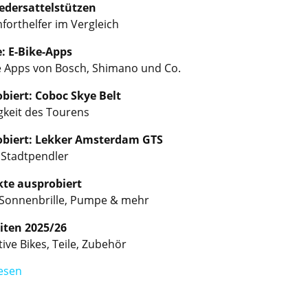
Federsattelstützen
forthelfer im Vergleich
e: E-Bike-Apps
 Apps von Bosch, Shimano und Co.
biert: Coboc Skye Belt
gkeit des Tourens
biert: Lekker Amsterdam GTS
r Stadtpendler
te ausprobiert
, Sonnenbrille, Pumpe & mehr
ten 2025/26
ive Bikes, Teile, Zubehör
esen