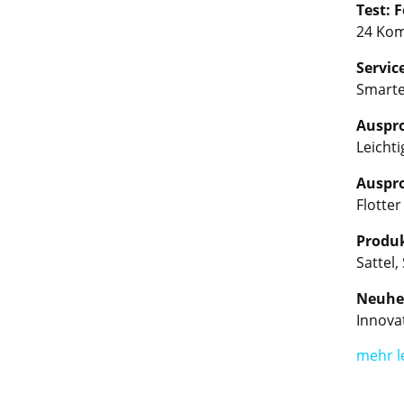
Test: 
24 Kom
Servic
Smarte
Auspro
Leichti
Auspro
Flotte
Produk
Sattel
Neuhei
Innovat
mehr l