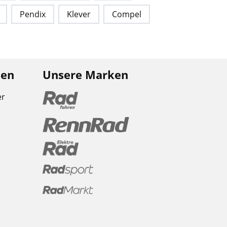
Pendix
Klever
Compel
nen
Unsere Marken
er