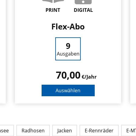
PRINT
DIGITAL
Flex-Abo
9
Ausgaben
70,00
€/Jahr
Auswählen
asee
Radhosen
Jacken
E-Rennräder
E-M