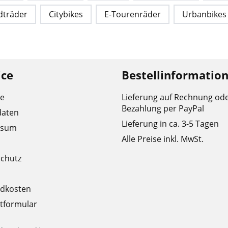
dträder
Citybikes
E-Tourenräder
Urbanbikes
ice
Bestellinformatio
re
Lieferung auf Rechnung od
Bezahlung per PayPal
daten
Lieferung in ca. 3-5 Tagen
ssum
Alle Preise inkl. MwSt.
chutz
dkosten
tformular