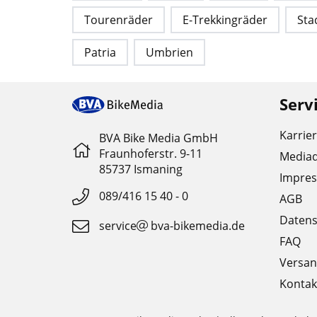
Tourenräder
E-Trekkingräder
Sta
Patria
Umbrien
Serv
Karrie
BVA Bike Media GmbH
Fraunhoferstr. 9-11
Media
85737 Ismaning
Impre
089/416 15 40 - 0
AGB
Datens
service
bva-bikemedia.de
FAQ
Versan
Kontak