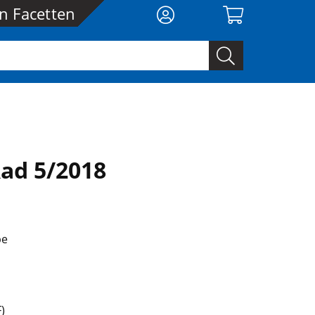
en Facetten
ad 5/2018
be
)