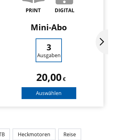
PRINT
DIGITAL
Mini-Abo
Ja
3
Ausgaben
20,00
€
Auswählen
TB
Heckmotoren
Reise