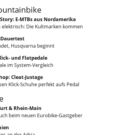
ountainbike
 Story: E-MTBs aus Nordamerika
h elektrisch: Die Kultmarken kommen
-Dauertest
ndet, Husqvarna beginnt
Klick- und Flatpedale
ale im System-Vergleich
op: Cleat-Justage
sen Klick-Schuhe perfekt aufs Pedal
e
urt & Rhein-Main
uch beim neuen Eurobike-Gastgeber
nien
es an der Adria