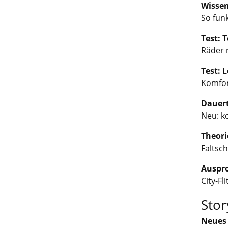
Wissen
So fun
Test: 
Räder 
Test: 
Komfor
Dauert
Neu: k
Theori
Faltsch
Auspro
City-Fl
Stor
Neues 