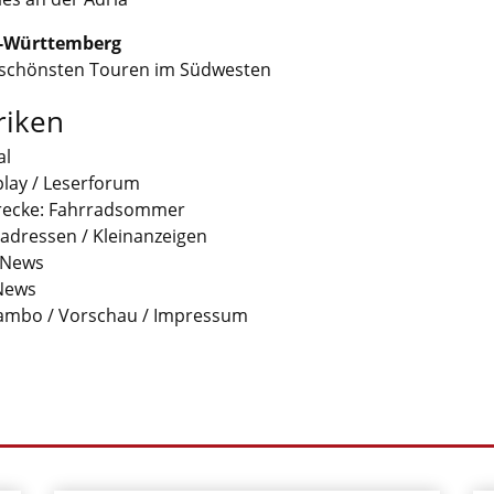
-Württemberg
 schönsten Touren im Südwesten
riken
al
play / Leserforum
recke: Fahrradsommer
adressen / Kleinanzeigen
-News
News
ambo / Vorschau / Impressum