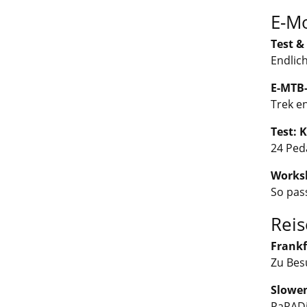
E-M
Test &
Endlic
E-MTB
Trek e
Test: 
24 Ped
Worksh
So pas
Reis
Frankf
Zu Bes
Slowe
PaRADi