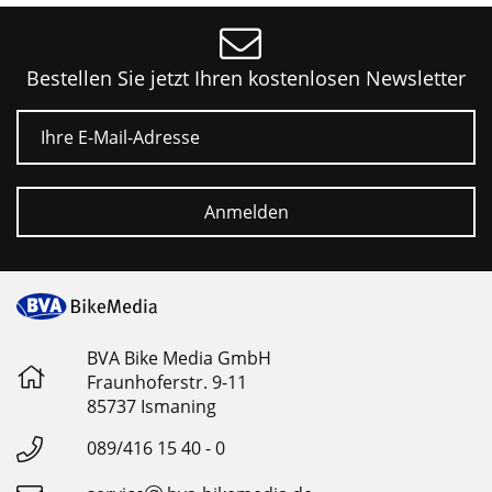
Bestellen Sie jetzt Ihren kostenlosen Newsletter
Entdecke die Möglichkeiten:
E-Mail
Im Interview:
Anmelden
Desert Challenge für E-MTBs:
Women's Bike Camp:
BVA Bike Media GmbH
Fraunhoferstr. 9-11
85737 Ismaning
Eingefangen:
089/416 15 40 - 0
News:
Vorschau & Impressum