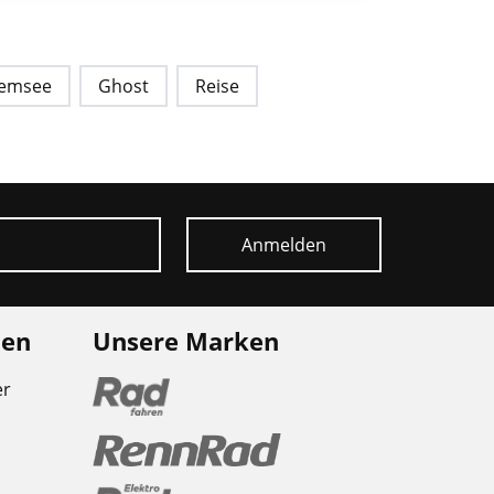
iemsee
Ghost
Reise
Anmelden
nen
Unsere Marken
er