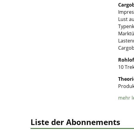
Cargob
Impress
Lust au
Typen
Marktü
Lastenr
Cargob
Rohlof
10 Trek
Theori
Produkt
mehr l
Liste der Abonnements