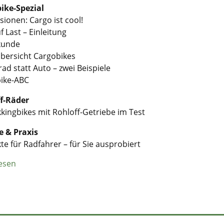
ike-Spezial
ionen: Cargo ist cool!
f Last – Einleitung
kunde
bersicht Cargobikes
ad statt Auto – zwei Beispiele
ike-ABC
f-Räder
kingbikes mit Rohloff-Getriebe im Test
e & Praxis
e für Radfahrer – für Sie ausprobiert
esen