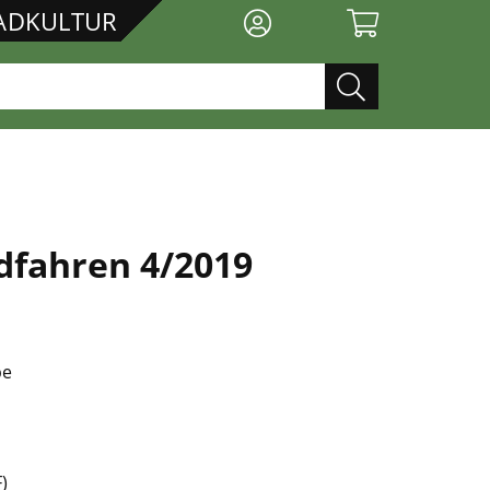
RADKULTUR
dfahren 4/2019
be
)