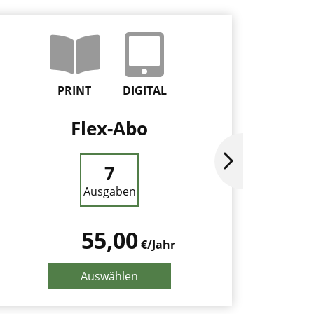
PRINT
DIGITAL
Flex-Abo
F
7
Ausgaben
55,00
€/Jahr
Auswählen