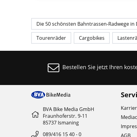
Die 50 schönsten Bahntrassen-Radwege in
Tourenräder
Cargobikes
Lastenr
Bestellen Sie jetzt Ihren kos
Serv
Karrie
BVA Bike Media GmbH
Fraunhoferstr. 9-11
Media
85737 Ismaning
Impre
089/416 15 40 - 0
AGB