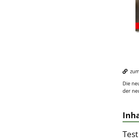
zum 
Die neu
der ne
Inha
Test