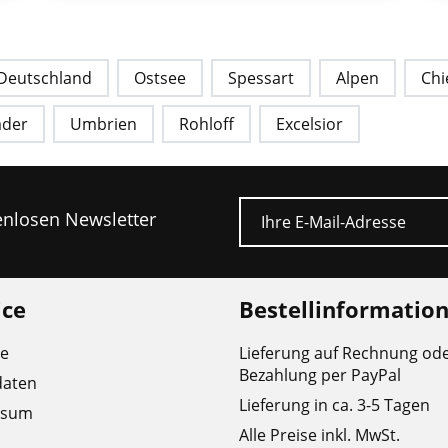
 Deutschland
Ostsee
Spessart
Alpen
Ch
äder
Umbrien
Rohloff
Excelsior
E-Mail
tenlosen Newsletter
ice
Bestellinformatio
re
Lieferung auf Rechnung od
Bezahlung per PayPal
daten
Lieferung in ca. 3-5 Tagen
ssum
Alle Preise inkl. MwSt.