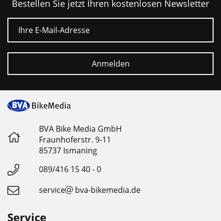
geeignet
Reduziert
Bestellen Sie jetzt Ihren kostenlosen Newsletter
benötigten
E-Mail
•
Kraftaufwand
Bestens
deutlich
auch
für
•
Anmelden
E-
Top
Bikes
Korrosionsschutz
geeignet
•
Hohe
BVA Bike Media GmbH
Kriech-
Fraunhoferstr. 9-11
und
85737 Ismaning
Haftwirkung
089/416 15 40 - 0
•
service
bva-bikemedia.de
Reduziert
Geräuschentwicklung
Service
der