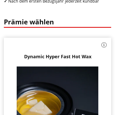
✓
Nach dem ersten Bezugsjahr jederzeit kündbar
Prämie wählen
:
das
schnellste
Heißwachs
Reibungsreduzierung
zur