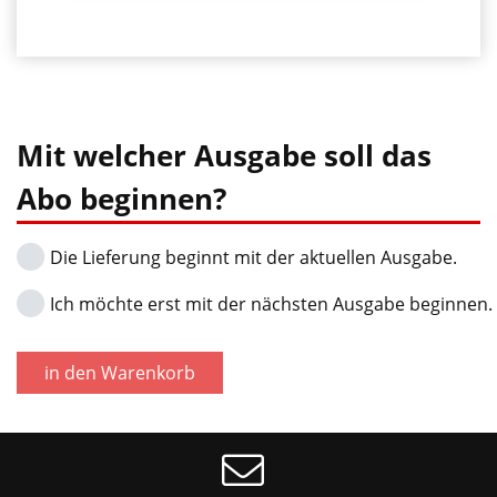
Staub,
Performance
Aktiv-
Öl)
Bund
•
•
Garantiert
AirFlow
PH-
extreme
Knöchel
Mit welcher Ausgabe soll das
Neutral
Leichtgängigkeit
Pads
aller
Abo beginnen?
•
beweglichen
X-
Auch
Teile
Cross
Die Lieferung beginnt mit der aktuellen Ausgabe.
hervorragend
Bandage
für
•
Ich möchte erst mit der nächsten Ausgabe beginnen.
empfindliche
Sehr
Oberflächen
hoher
wie
Verschleißschutz
in den Warenkorb
Carbon
und
und
Schmierleistung
Mattlack
•