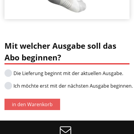
benötigten
•
Kraftaufwand
Bestens
deutlich
auch
für
•
E-
Top
Mit welcher Ausgabe soll das
Bikes
Korrosionsschutz
geeignet
Abo beginnen?
•
Hohe
Die Lieferung beginnt mit der aktuellen Ausgabe.
Kriech-
und
Ich möchte erst mit der nächsten Ausgabe beginnen.
Haftwirkung
•
in den Warenkorb
Reduziert
Geräuschentwicklung
der
Kette