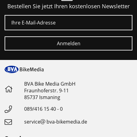
deutlich
Bestellen Sie jetzt Ihren kostenlosen Newsletter
E-Mail
•
Lange
Schmierintervalle
Anmelden
BVA Bike Media GmbH
Fraunhoferstr. 9-11
85737 Ismaning
089/416 15 40 - 0
service
bva-bikemedia.de