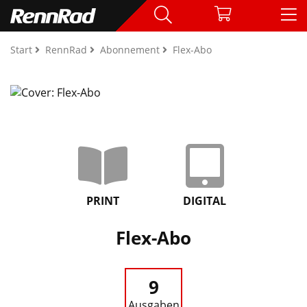
Start
RennRad
Abonnement
Flex-Abo
PRINT
DIGITAL
Flex-Abo
9
Ausgaben