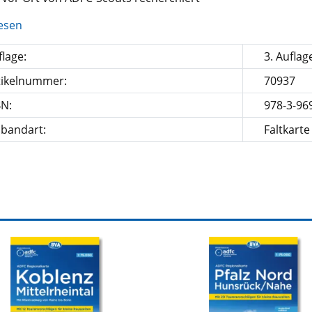
esen
lage:
3. Auflag
tikelnummer:
70937
BN:
978-3-96
nbandart:
Faltkarte