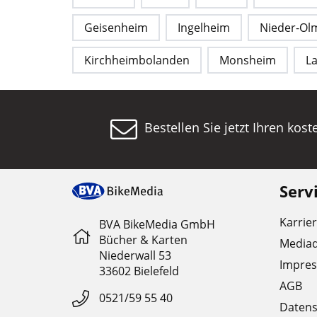
Geisenheim
Ingelheim
Nieder-Ol
Kirchheimbolanden
Monsheim
L
Bestellen Sie jetzt Ihren kos
Serv
Karrie
BVA BikeMedia GmbH
Bücher & Karten
Media
Niederwall 53
Impre
33602 Bielefeld
AGB
0521/59 55 40
Datens