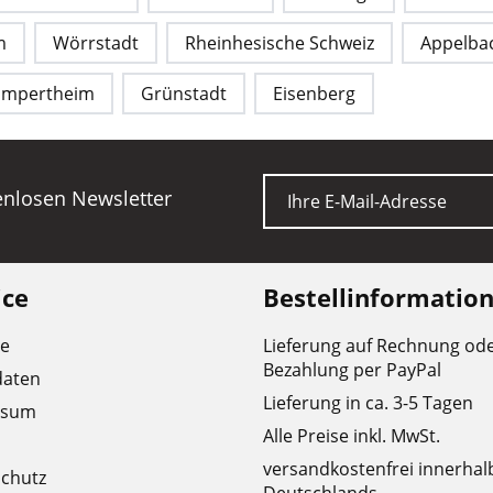
m
Wörrstadt
Rheinhesische Schweiz
Appelba
ampertheim
Grünstadt
Eisenberg
E-Mail
tenlosen Newsletter
ice
Bestellinformatio
re
Lieferung auf Rechnung od
Bezahlung per PayPal
daten
Lieferung in ca. 3-5 Tagen
ssum
Alle Preise inkl. MwSt.
versandkostenfrei innerhal
chutz
Deutschlands