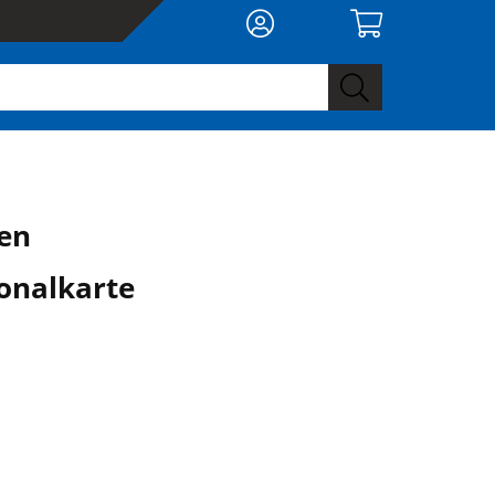
en
onalkarte
0