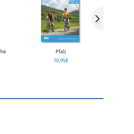
ahe
Pfalz
a.M./Wi
10,95€