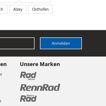
ch
Alzey
Osthofen
Anmelden
nen
Unsere Marken
er
b