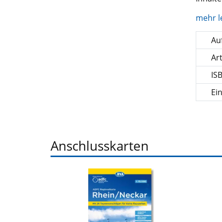
mehr l
Auf
Ar
IS
Ei
Anschlusskarten