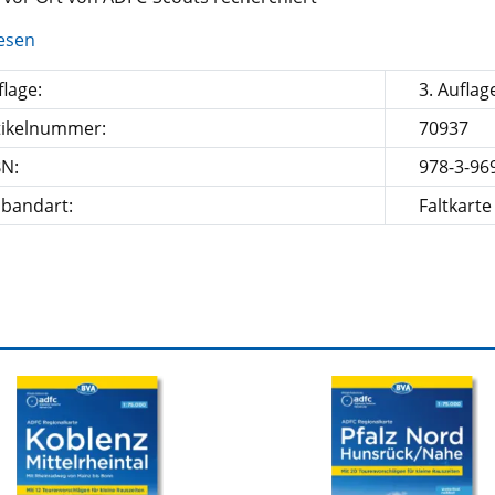
esen
lage:
3. Auflag
tikelnummer:
70937
BN:
978-3-96
nbandart:
Faltkarte