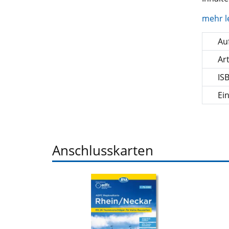
mehr l
Auf
Ar
IS
Ei
Anschlusskarten