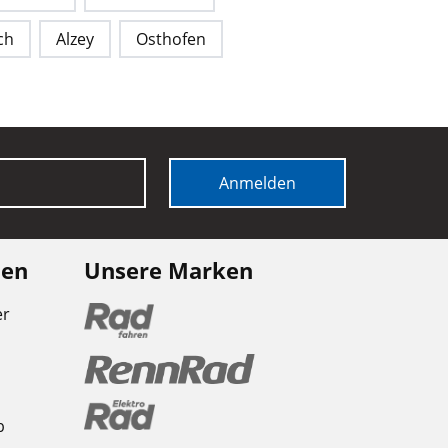
ch
Alzey
Osthofen
Anmelden
nen
Unsere Marken
er
b