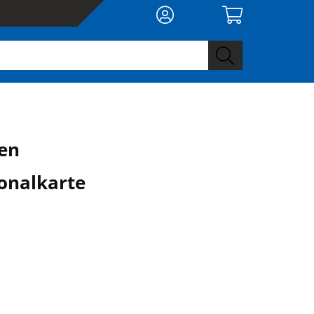
en
onalkarte
0