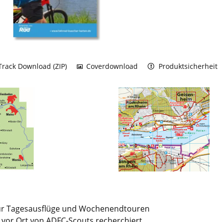
rack Download (ZIP)
Coverdownload
Produktsicherheit
für Tagesausflüge und Wochenendtouren
e vor Ort von ADFC-Scouts recherchiert