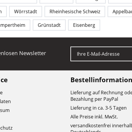
m
Wörrstadt
Rheinhesische Schweiz
Appelba
ampertheim
Grünstadt
Eisenberg
E-Mail
tenlosen Newsletter
ice
Bestellinformatio
re
Lieferung auf Rechnung od
Bezahlung per PayPal
daten
Lieferung in ca. 3-5 Tagen
ssum
Alle Preise inkl. MwSt.
versandkostenfrei innerhal
chutz
Deutschlands