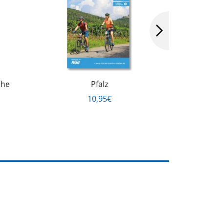
ahe
Pfalz
a.M./Wi
10,95€