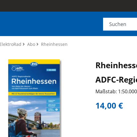
ElektroRad
Abo
Rheinhessen
Rheinhess
ADFC-Regi
Maßstab: 1:50.00
14,00 €