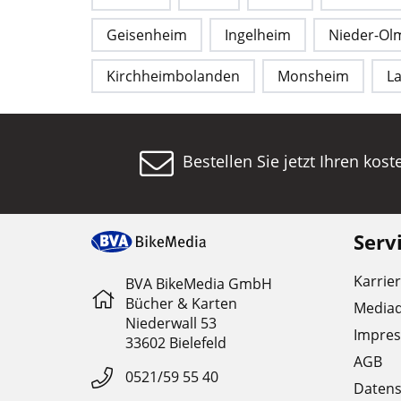
Geisenheim
Ingelheim
Nieder-Ol
Kirchheimbolanden
Monsheim
L
Bestellen Sie jetzt Ihren kos
Serv
Karrie
BVA BikeMedia GmbH
Bücher & Karten
Media
Niederwall 53
Impre
33602 Bielefeld
AGB
0521/59 55 40
Datens